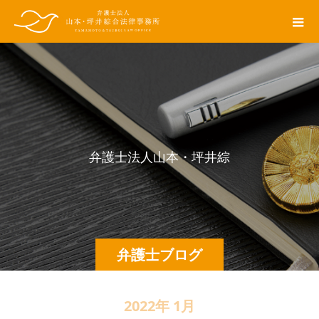
弁
護
士
法
人
山
本
・
坪
井
綜
合
法
弁護士ブログ
2022年 1月