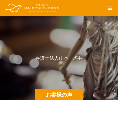
弁
護
士
法
人
山
本
・
坪
井
綜
合
お客様の声