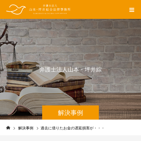
弁
護
士
法
人
山
本
・
坪
井
綜
合
法
律
解決事例
解決事例
過去に借りたお金の遅延損害が・・・