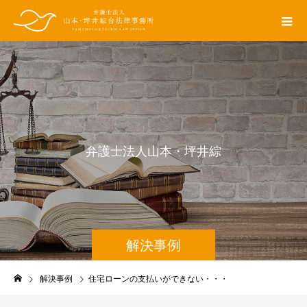
弁
護
士
法
人
山
本
・
坪
井
綜
合
法
律
解決事例
解決事例
住宅ローンの支払いができない・・・