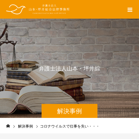
弁
護
士
法
人
山
本
・
坪
井
綜
合
法
解決事例
解決事例
コロナウイルスで仕事を失い・・・