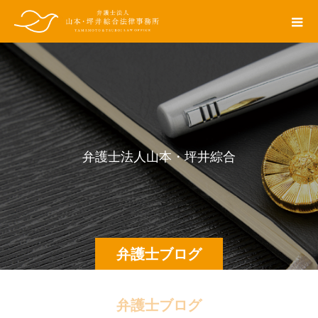
弁
護
士
法
人
山
本
・
坪
井
綜
合
法
律
事
弁護士ブログ
弁護士ブログ