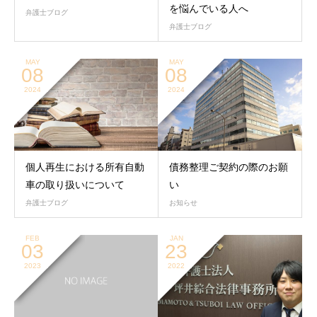
を悩んでいる人へ
弁護士ブログ
弁護士ブログ
MAY
MAY
08
08
2024
2024
個人再生における所有自動
債務整理ご契約の際のお願
車の取り扱いについて
い
弁護士ブログ
お知らせ
FEB
JAN
03
23
2023
2022