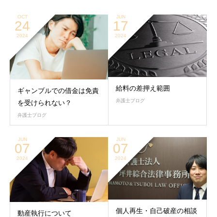
OCT
JUN
24
17
2024
2024
給料の差押え範囲
ギャンブルでの借金は免責
弁護士ブログ
を受けられない？
弁護士ブログ
JUN
JUN
07
07
2024
2024
個人再生・自己破産の相談
動産執行について