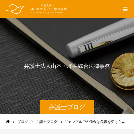
弁
護
士
法
人
山
本
・
坪
井
綜
合
法
律
事
務
所
の
弁護士ブログ
ブログ
弁護士ブログ
ギャンブルでの借金は免責を受けられない？