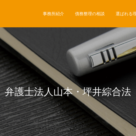
事務所紹介
債務整理の相談
選ばれる
士
法
人
山
本
・
坪
井
綜
合
法
律
事
務
ス
タ
ッ